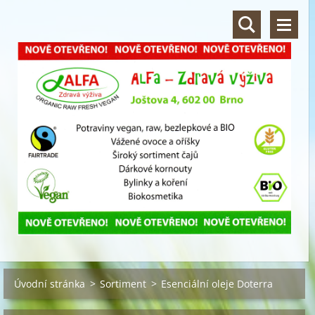
Úvodní stránka
>
Sortiment
>
Esenciální oleje Doterra