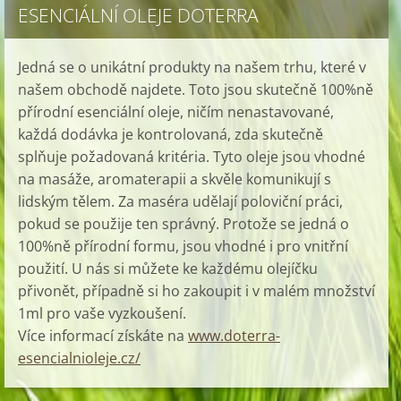
ESENCIÁLNÍ OLEJE DOTERRA
Jedná se o unikátní produkty na našem trhu, které v
našem obchodě najdete. Toto jsou skutečně 100%ně
přírodní esenciální oleje, ničím nenastavované,
každá dodávka je kontrolovaná, zda skutečně
splňuje požadovaná kritéria. Tyto oleje jsou vhodné
na masáže, aromaterapii a skvěle komunikují s
lidským tělem. Za maséra udělají poloviční práci,
pokud se použije ten správný. Protože se jedná o
100%ně přírodní formu, jsou vhodné i pro vnitřní
použití. U nás si můžete ke každému olejíčku
přivonět, případně si ho zakoupit i v malém množství
1ml pro vaše vyzkoušení.
Více informací získáte na
www.doterra-
esencialnioleje.cz/