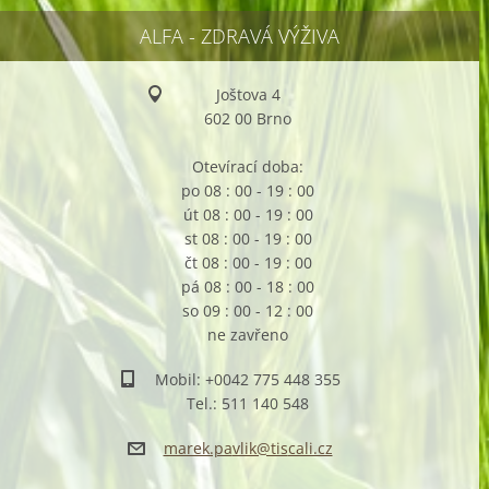
ALFA - ZDRAVÁ VÝŽIVA
Joštova 4
602 00 Brno
Otevírací doba:
po 08 : 00 - 19 : 00
út 08 : 00 - 19 : 00
st 08 : 00 - 19 : 00
čt 08 : 00 - 19 : 00
pá 08 : 00 - 18 : 00
so 09 : 00 - 12 : 00
ne zavřeno
Mobil: +0042 775 448 355
Tel.: 511 140 548
marek.pa
vlik@tis
cali.cz