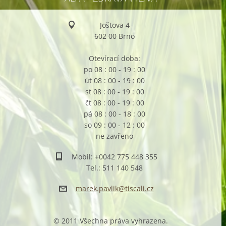
Joštova 4
602 00 Brno
Otevírací doba:
po 08 : 00 - 19 : 00
út 08 : 00 - 19 : 00
st 08 : 00 - 19 : 00
čt 08 : 00 - 19 : 00
pá 08 : 00 - 18 : 00
so 09 : 00 - 12 : 00
ne zavřeno
Mobil: +0042 775 448 355
Tel.: 511 140 548
marek.pa
vlik@tis
cali.cz
© 2011 Všechna práva vyhrazena.