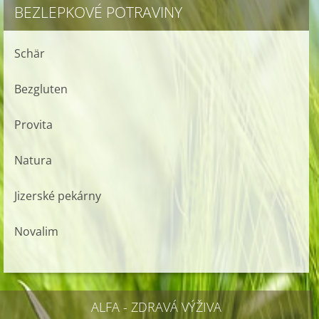
BEZLEPKOVÉ POTRAVINY
Schär
Bezgluten
Provita
Natura
Jizerské pekárny
Novalim
ALFA - ZDRAVÁ VÝŽIVA