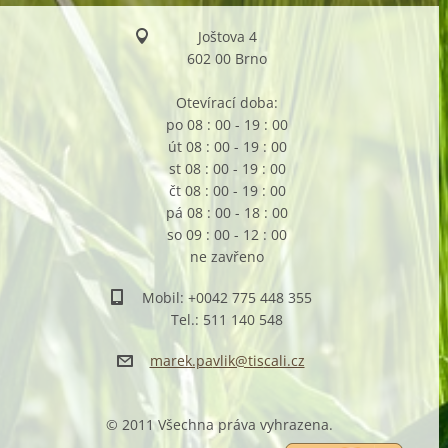
Joštova 4
602 00 Brno
Otevírací doba:
po 08 : 00 - 19 : 00
út 08 : 00 - 19 : 00
st 08 : 00 - 19 : 00
čt 08 : 00 - 19 : 00
pá 08 : 00 - 18 : 00
so 09 : 00 - 12 : 00
ne zavřeno
Mobil: +0042 775 448 355
Tel.: 511 140 548
marek.pa
vlik@tis
cali.cz
© 2011 Všechna práva vyhrazena.