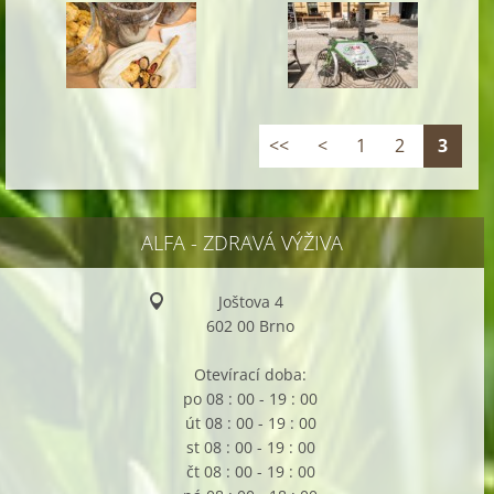
<<
<
1
2
3
ALFA - ZDRAVÁ VÝŽIVA
Joštova 4
602 00 Brno
Otevírací doba:
po 08 : 00 - 19 : 00
út 08 : 00 - 19 : 00
st 08 : 00 - 19 : 00
čt 08 : 00 - 19 : 00