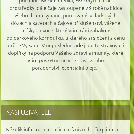
přírodní i BIO kosmetika, EKO mycí a prací
prostředky, dále čaje zastoupené v široké nabídce
všeho druhu sypané, porcované, v dárkokých
dózách a kazetách a čajové příslušenství, vážené
oříšky a ovoce, které Vám rádi zabalíme
do dárkového kornoutku, u kterého si složení a cenu
určíte Vy sami. V neposlední řadě jsou to stravovací
doplňky na podporu Vašeho zdraví a imunity, které
Vám poskytneme vč. stravovacího
poradenství, esenciální oleje...
NAŠI UŽIVATELÉ
Několik informací o našich příznivcích - čerpáno ze