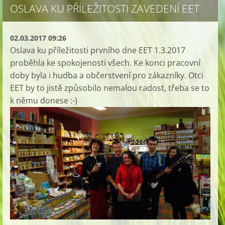
OSLAVA KU PŘÍLEŽITOSTI ZAVEDENÍ EET
02.03.2017 09:26
Oslava ku příležitosti prvního dne EET 1.3.2017
proběhla ke spokojenosti všech. Ke konci pracovní
doby byla i hudba a občerstvení pro zákazníky. Otci
EET by to jistě způsobilo nemalou radost, třeba se to
k němu donese :-)