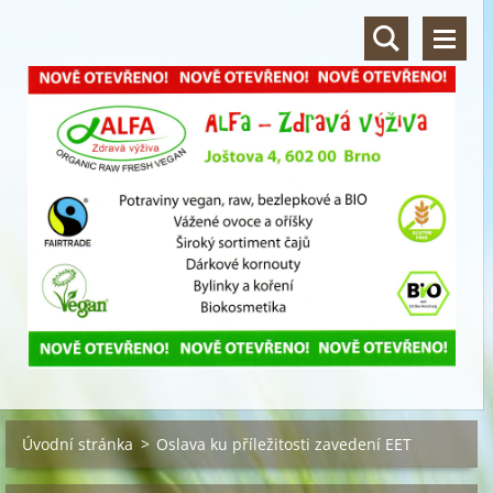
Úvodní stránka
>
Oslava ku příležitosti zavedení EET