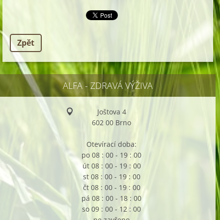
Zpět
ALFA - ZDRAVÁ VÝŽIVA
Joštova 4
602 00 Brno
Otevírací doba:
po 08 : 00 - 19 : 00
út 08 : 00 - 19 : 00
st 08 : 00 - 19 : 00
čt 08 : 00 - 19 : 00
pá 08 : 00 - 18 : 00
so 09 : 00 - 12 : 00
ne zavřeno